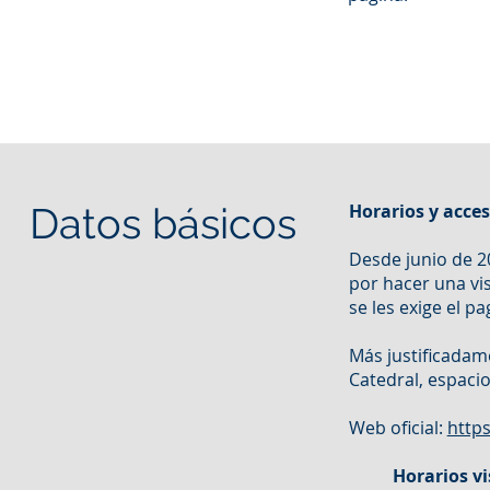
Datos básicos
Horarios y acce
Desde junio de 20
por hacer una vis
se les exige el pa
Más justificadame
Catedral, espaci
Web oficial:
https
Horarios vi