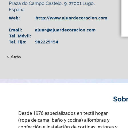
Praza do Campo Castelo, 9, 27001 Lugo,
España
Web:
http://www.ajuardecoracion.com
Email:
ajuar@ajuardecoracion.com
Tel. Móvil:
Tel. Fijo:
982225154
< Atrás
Sobr
Desde 1976 especializados en textil hogar 
(ropa de cama, baño y cocina) alfombras y 
confección e instalación de cortinas, estores y 