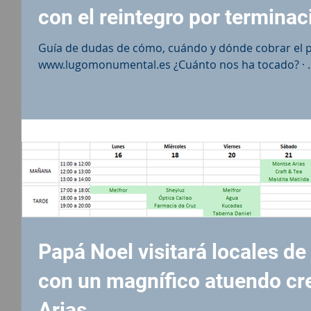
con el reintegro por terminac
Guía de dudas de cómo, cuándo y dónde cobrar el p
www.lugomonumental.e
Papá Noel visitará locales 
con un magnífico atuendo cr
Arias