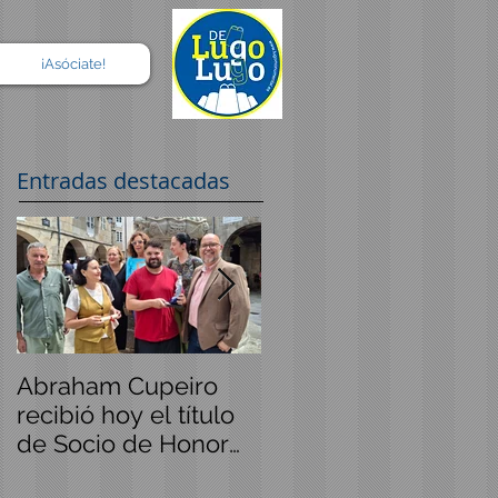
¡Asóciate!
Entradas destacadas
Abraham Cupeiro
Lugo vivió toda la
recibió hoy el título
emoción del Mundia
de Socio de Honor
en la pantalla
de Lugo
instalada por Lugo