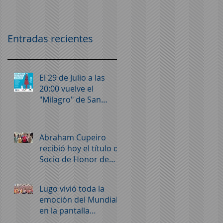
Monumental
Monumental
Entradas recientes
El 29 de Julio a las
20:00 vuelve el
"Milagro" de San
Vicente, en que manó
vino la fuente
Abraham Cupeiro
recibió hoy el título de
Socio de Honor de
Lugo Monumental
Lugo vivió toda la
emoción del Mundial
en la pantalla
instalada por Lugo