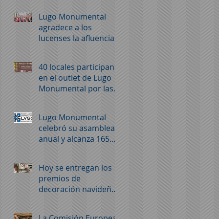
Monumental
Lugo Monumental
agradece a los
lucenses la afluencia
masiva a la
convocatoria de ayer
40 locales participan
en el outlet de Lugo
Monumental por las
calles del casco
histórico los días 26 y
Lugo Monumental
27 de marzo
celebró su asamblea
anual y alcanza 165
empresas asociadas
Hoy se entregan los
premios de
decoración navideña
de Lugo Monumental
La Comisión Europea